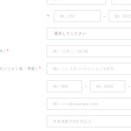
〒
–
村）
*
マンション名・号室）
*
–
–